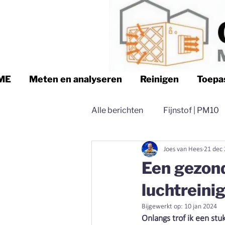
ME
Meten en analyseren
Reinigen
Toepa
Alle berichten
Fijnstof | PM10
Joes van Hees
21 dec
Logistiek | Clean air Nederland
Een gezon
luchtreini
Magazijn | Clean air Nederland
Bijgewerkt op:
10 jan 2024
Onlangs trof ik een st