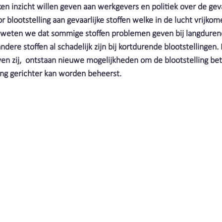
Stofbindende zeep
Industrie | Clean Air Nederland
 inzicht willen geven aan werkgevers en politiek over de gev
blootstelling aan gevaarlijke stoffen welke in de lucht vrijkome
n weten we dat sommige stoffen problemen geven bij langduren
lasrook | Clean Air Nederland
Slijpstof | Clean Air Ne
andere stoffen al schadelijk zijn bij kortdurende blootstellingen
ven zij,  ontstaan nieuwe mogelijkheden om de blootstelling bet
ing gerichter kan worden beheerst.
nd
Bacteriën | Clean Air Nederland
Personeel | Clea
Beschermen | Clean air Nederland
Geur | Clean Air Ne
Wasserij | Clean Air Nederland
Covid19 | Clean Air
Kosten | Clean Air Nederland
Automatisering