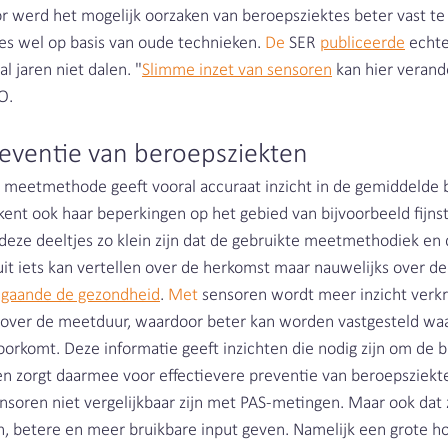
r werd het mogelijk oorzaken van beroepsziektes beter vast te 
les wel op basis van oude technieken.
 De
 SER 
publiceerde
 echte
al jaren niet dalen. "
Slimme inzet van sensoren
 kan hier verand
O.
reventie van beroepsziekten
 meetmethode geeft vooral accuraat inzicht in de gemiddelde bl
ent ook haar beperkingen op het gebied van bijvoorbeeld fijnst
t deze deeltjes zo klein zijn dat de gebruikte meetmethodiek en
it iets kan vertellen over de herkomst maar nauwelijks over d
angaande de gezondheid
.
 Met
 sensoren wordt meer inzicht verkr
ing over de meetduur, waardoor beter kan worden vastgesteld wa
orkomt. Deze informatie geeft inzichten die nodig zijn om de b
en zorgt daarmee voor effectievere preventie van beroepsziekten.
nsoren niet vergelijkbaar zijn met PAS-metingen. Maar ook dat 
, betere en meer bruikbare input geven. Namelijk een grote h