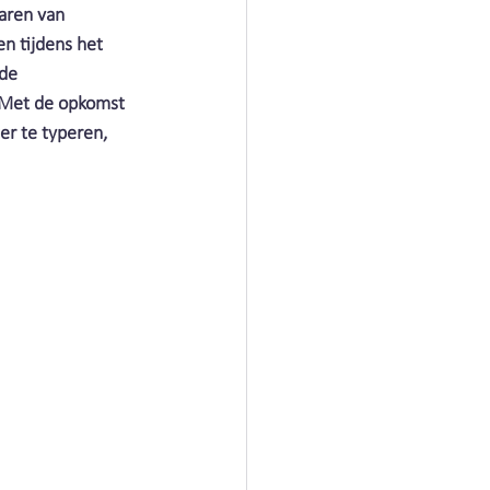
aren van 
n tijdens het 
de 
derland
. Met de opkomst 
er te typeren, 
n Air Nederland
derland
 Nederland