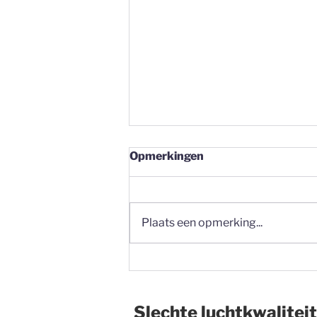
Opmerkingen
Plaats een opmerking...
Fijnstof op de werkvloer:
waarom meten vaak de
eerste stap moet zijn
Slechte luchtkwaliteit