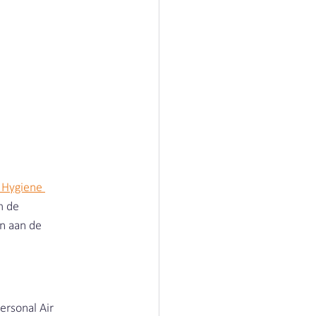
 Hygiene 
m de 
n aan de 
ersonal Air 