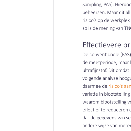
Sampling, PAS). Hierdoo
beheersen. Maar dit al
risico’s op de werkplek 
zo is de mening van TN
Effectievere p
De conventionele (PAS)
de meetperiode, maar k
ultrafijnstof. Dit omda
volgende analyse hoogu
daarmee de 
risico's a
variatie in blootstell
waarom blootstelling vo
effectief te reduceren 
dat de gegevens van se
andere wijze van meten