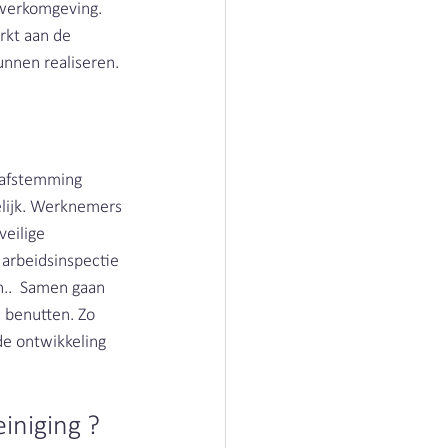
 werkomgeving. 
rkt aan de 
nnen realiseren. 
 afstemming 
elijk. Werknemers 
eilige 
arbeidsinspectie 
n..  Samen gaan 
 benutten. Zo 
e ontwikkeling 
iniging ?