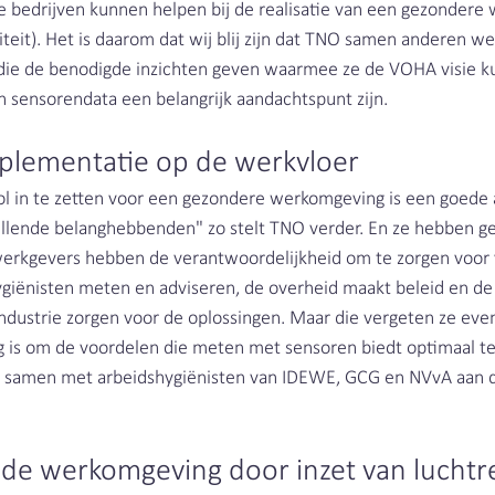
ke bedrijven kunnen helpen bij de realisatie van een gezondere
iteit). Het is daarom dat wij blij zijn dat TNO samen anderen we
 die de benodigde inzichten geven waarmee ze de VOHA visie ku
van sensorendata een belangrijk aandachtspunt zijn. 
mplementatie op de werkvloer
l in te zetten voor een gezondere werkomgeving is een goede
illende belanghebbenden" zo stelt TNO verder. En ze hebben g
erkgevers hebben de verantwoordelijkheid om te zorgen voor v
giënisten meten en adviseren, de overheid maakt beleid en de 
 industrie zorgen voor de oplossingen. Maar die vergeten ze eve
g is om de voordelen die meten met sensoren biedt optimaal te
d samen met arbeidshygiënisten van IDEWE, GCG en NVvA aan d
 
de werkomgeving door inzet van luchtre