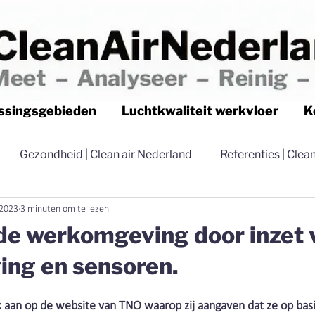
ssingsgebieden
Luchtkwaliteit werkvloer
K
Gezondheid | Clean air Nederland
Referenties | Clea
 2023
3 minuten om te lezen
Luchtfilteren | Clean air Nederland
Stofvrij | Clean
de werkomgeving door inzet 
ging en sensoren.
Distributie | Clean air Nederland
Stoffilterapparatuu
uk aan op de website van TNO waarop zij aangaven dat ze op bas