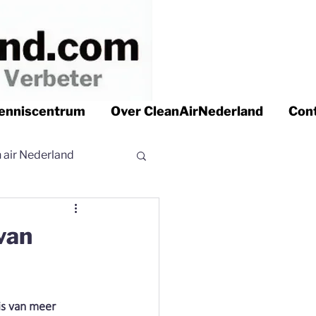
enniscentrum
Over CleanAirNederland
Con
n air Nederland
 air Nederland
van
r | Clean air
is van meer 