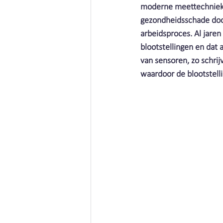
Vieze producten | Clean air
moderne meettechnieken
gezondheidsschade door 
arbeidsproces. Al jare
Metaalbewerking | Clean air
blootstellingen en dat 
van sensoren, zo schrij
waardoor de blootstell
Schimmels | Clean Air Nederla
Afval | Clean Air Nederland
Cleaning | Clean Air Nederland
Corona | Clean Air Nederland