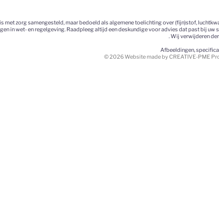
 met zorg samengesteld, maar bedoeld als algemene toelichting over (fijn)stof, luchtkwa
ngen in wet- en regelgeving. Raadpleeg altijd een deskundige voor advies dat past bij uw 
. Wij verwijderen de
Afbeeldingen, specific
© 2026 Website made by CREATIVE-PME Prom