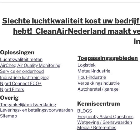
waarom meten vaak de
waarom wij
eerste stap moet zijn
over luchtk
magazijne
Slechte luchtkwaliteit kost uw bedrijf
distributi
hebt! CleanAirNederland maakt ver
vernieuwd.
i
Oplossingen
Toepassingsgebieden
Luchtkwaliteit meten
Logistiek
AirCheq Air Quality Monitoring
Metaal-industrie
Service en onderhoud
Hout-industrie
Industriële luchtreiniging
Verpakkingsindustrie
Njord Connect ECO+
Autoherstel / garage
Njord Filters
Overig
Kenniscentrum
Toegankelijkheidsverklaring
Leverings- en betalingsvoorwaarden
BLOGS
Sitemap
Frequently Asked Questions
Wetgeving / Grenswaarden
Media / Referenties