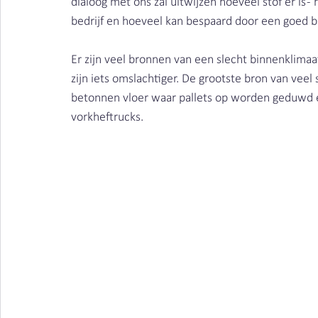
dialoog met ons zal uitwijzen hoeveel stof er is 
Vieze producten | Clean air
Stofbindende zeep
bedrijf en hoeveel kan bespaard door een goed b
Er zijn veel bronnen van een slecht binnenklimaat
Metaalbewerking | Clean air
lasrook | Clean Air Ne
zijn iets omslachtiger. De grootste bron van veel 
betonnen vloer waar pallets op worden geduwd e
vorkheftrucks.
Schimmels | Clean Air Nederland
Bacteriën | Clean
Afval | Clean Air Nederland
Beschermen | Clean ai
Cleaning | Clean Air Nederland
Wasserij | Clean Ai
Corona | Clean Air Nederland
Kosten | Clean Air N