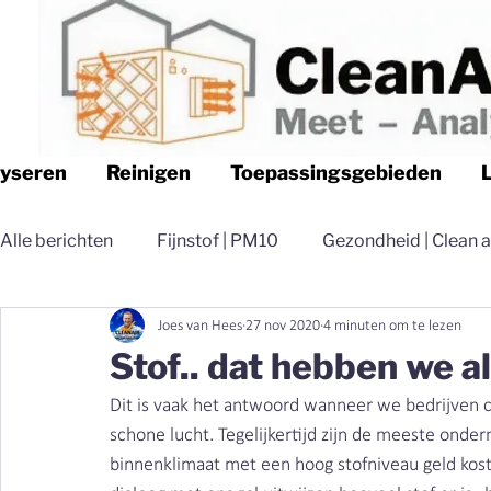
lyseren
Reinigen
Toepassingsgebieden
Alle berichten
Fijnstof | PM10
Gezondheid | Clean a
Joes van Hees
27 nov 2020
4 minuten om te lezen
Logistiek | Clean air Nederland
Luchtfilteren | Cle
Stof.. dat hebben we a
Dit is vaak het antwoord wanneer we bedrijven c
Magazijn | Clean air Nederland
Distributie | Clean 
schone lucht. Tegelijkertijd zijn de meeste onde
binnenklimaat met een hoog stofniveau geld kost