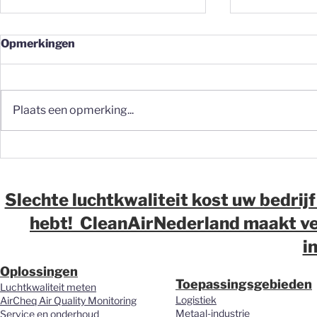
Opmerkingen
Plaats een opmerking...
Fijnstof op de werkvloer:
Fijnstof in 
waarom meten vaak de
waarom wij
eerste stap moet zijn
over luchtk
magazijne
Slechte luchtkwaliteit kost uw bedrijf
distributi
hebt! CleanAirNederland maakt ver
vernieuwd.
i
Oplossingen
Toepassingsgebieden
Luchtkwaliteit meten
Logistiek
AirCheq Air Quality Monitoring
Metaal-industrie
Service en onderhoud