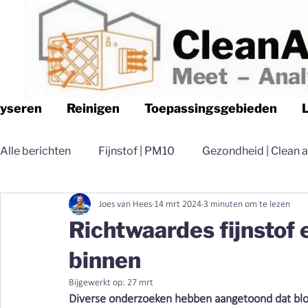
lyseren
Reinigen
Toepassingsgebieden
Alle berichten
Fijnstof | PM10
Gezondheid | Clean a
Joes van Hees
14 mrt 2024
3 minuten om te lezen
Logistiek | Clean air Nederland
Luchtfilteren | Cle
Richtwaardes fijnstof e
binnen
Magazijn | Clean air Nederland
Distributie | Clean 
Bijgewerkt op:
27 mrt
Diverse onderzoeken hebben aangetoond dat bloots