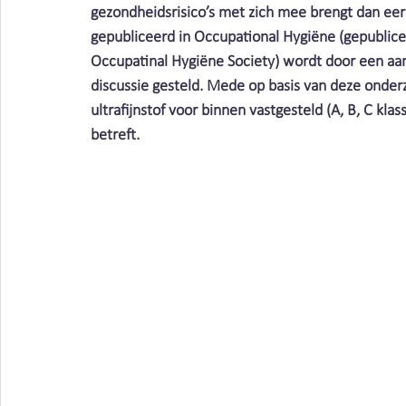
Vieze producten | Clean air
Stofbindende zeep
gezondheidsrisico’s met zich mee brengt dan ee
gepubliceerd in Occupational Hygiëne (gepublicee
Occupatinal Hygiëne Society) wordt door een aant
Metaalbewerking | Clean air
lasrook | Clean Air Ne
discussie gesteld. Mede op basis van deze onder
ultrafijnstof voor binnen vastgesteld (A, B, C kl
betreft. 
Schimmels | Clean Air Nederland
Bacteriën | Clean
Afval | Clean Air Nederland
Beschermen | Clean ai
Cleaning | Clean Air Nederland
Wasserij | Clean Ai
Corona | Clean Air Nederland
Kosten | Clean Air N