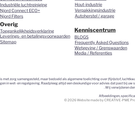
Hout-industrie
Industriële luchtreiniging
Verpakkingsindustrie
Njord Connect ECO+
Autoherstel / garage
Njord Filters
Overig
Kenniscentrum
Toegankelijkheidsverklaring
Leverings- en betalingsvoorwaarden
BLOGS
Sitemap
Frequently Asked Questions
Wetgeving / Grenswaarden
Media / Referenties
 met zorg samengesteld, maar bedoeld als algemene toelichting over (fijn)stof, luchtkwa
ngen in wet- en regelgeving. Raadpleeg altijd een deskundige voor advies dat past bij uw 
. Wij verwijderen de
Afbeeldingen, specific
© 2026 Website made by CREATIVE-PME Prom