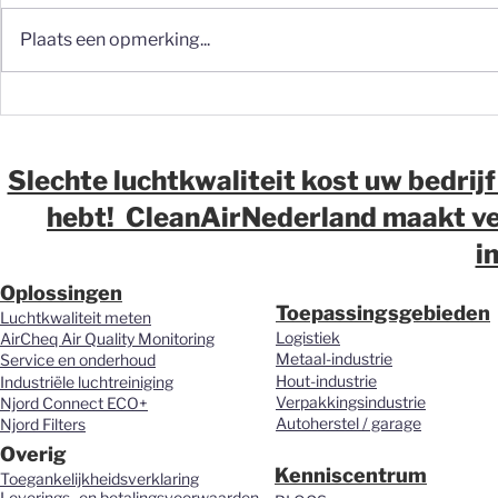
Plaats een opmerking...
Fijnstof op de werkvloer:
Fijnstof in 
waarom meten vaak de
waarom wij
eerste stap moet zijn
over luchtk
magazijne
Slechte luchtkwaliteit kost uw bedrijf
distributi
hebt! CleanAirNederland maakt ver
vernieuwd.
i
Oplossingen
Toepassingsgebieden
Luchtkwaliteit meten
Logistiek
AirCheq Air Quality Monitoring
Metaal-industrie
Service en onderhoud
Hout-industrie
Industriële luchtreiniging
Verpakkingsindustrie
Njord Connect ECO+
Autoherstel / garage
Njord Filters
Overig
Kenniscentrum
Toegankelijkheidsverklaring
Leverings- en betalingsvoorwaarden