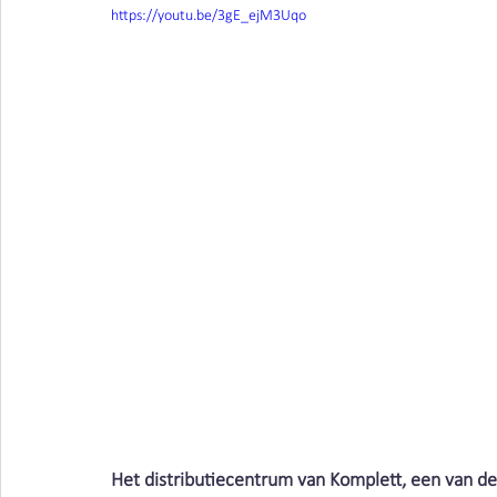
Vieze producten | Clean air
Stofbindende zeep
https://youtu.be/3gE_ejM3Uqo
Metaalbewerking | Clean air
lasrook | Clean Air Ne
Schimmels | Clean Air Nederland
Bacteriën | Clean
Afval | Clean Air Nederland
Beschermen | Clean ai
Cleaning | Clean Air Nederland
Wasserij | Clean Ai
Corona | Clean Air Nederland
Kosten | Clean Air N
Het distributiecentrum van Komplett, een van de 