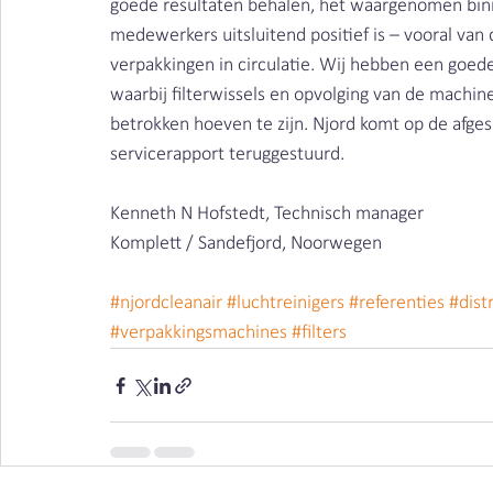
goede resultaten behalen, het waargenomen binn
medewerkers uitsluitend positief is – vooral va
verpakkingen in circulatie. Wij hebben een goe
waarbij filterwissels en opvolging van de machin
betrokken hoeven te zijn. Njord komt op de afges
servicerapport teruggestuurd. 
Kenneth N Hofstedt, Technisch manager
Komplett / Sandefjord, Noorwegen
#njordcleanair
#luchtreinigers
#referenties
#dist
#verpakkingsmachines
#filters