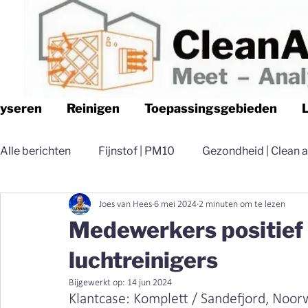
lyseren
Reinigen
Toepassingsgebieden
Alle berichten
Fijnstof | PM10
Gezondheid | Clean a
Joes van Hees
6 mei 2024
2 minuten om te lezen
Logistiek | Clean air Nederland
Luchtfilteren | Cle
Medewerkers positief 
luchtreinigers
Magazijn | Clean air Nederland
Distributie | Clean 
Bijgewerkt op:
14 jun 2024
Klantcase: Komplett / Sandefjord, Noo