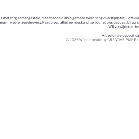
 met zorg samengesteld, maar bedoeld als algemene toelichting over (fijn)stof, luchtkwa
ngen in wet- en regelgeving. Raadpleeg altijd een deskundige voor advies dat past bij uw 
. Wij verwijderen de
Afbeeldingen, specific
© 2026 Website made by CREATIVE-PME Prom