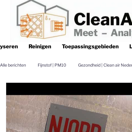
lyseren
Reinigen
Toepassingsgebieden
Alle berichten
Fijnstof | PM10
Gezondheid | Clean air Nede
Logistiek | Clean air Nederland
Luchtfilteren | Clean air N
Magazijn | Clean air Nederland
Distributie | Clean air Nede