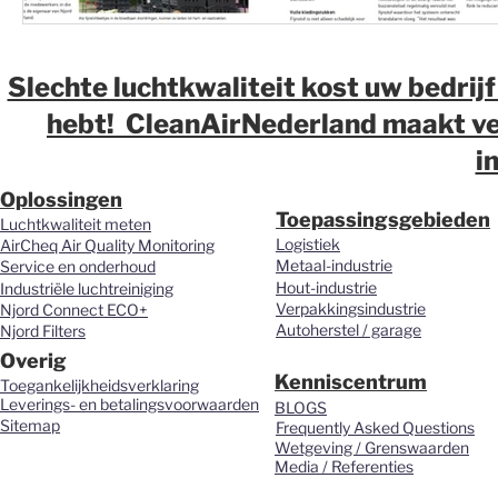
Slechte luchtkwaliteit kost uw bedrijf
hebt! CleanAirNederland maakt ver
i
Oplossingen
Toepassingsgebieden
Luchtkwaliteit meten
Logistiek
AirCheq Air Quality Monitoring
Metaal-industrie
Service en onderhoud
Hout-industrie
Industriële luchtreiniging
Verpakkingsindustrie
Njord Connect ECO+
Autoherstel / garage
Njord Filters
Overig
Kenniscentrum
Toegankelijkheidsverklaring
Leverings- en betalingsvoorwaarden
BLOGS
Sitemap
Frequently Asked Questions
Wetgeving / Grenswaarden
Media / Referenties