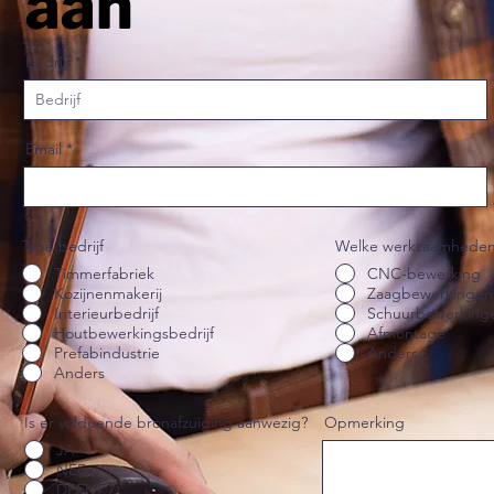
aan
Bedrijf
Email
Type bedrijf
Welke werkzaamheden 
Timmerfabriek
CNC-bewerking
Kozijnenmakerij
Zaagbewerkingen
Interieurbedrijf
Schuurbewerking
Houtbewerkingsbedrijf
Afmontage
Prefabindustrie
Anders
Anders
Is er voldoende bronafzuiging aanwezig?
Opmerking
JA
NEE
DEELS