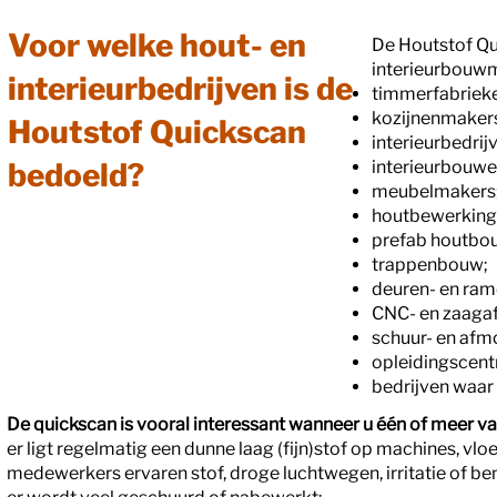
Voor welke hout- en
De Houtstof Qu
interieurbouwm
interieurbedrijven is de
timmerfabriek
kozijnenmaker
Houtstof Quickscan
interieurbedrij
bedoeld?
interieurbouwe
meubelmakers
houtbewerking
prefab houtbo
trappenbouw;
deuren- en ram
CNC- en zaagaf
schuur- en afm
opleidingscent
bedrijven waar
De quickscan is vooral interessant wanneer u één of meer va
er ligt regelmatig een dunne laag (fijn)stof op machines, vlo
medewerkers ervaren stof, droge luchtwegen, irritatie of b