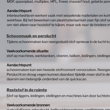
MDF, spaanplaat, multiplex, HPL, fineer, massief hout, gelakte p
Aandachtspunt:
interieurbedrijven werken vaak met wisselende materialen en kort
werkfase. Bij het bewerken van plaatmateriaal kan zeer fijn stof o
om niet alleen naar houtstof te kijken, maar ook naar de bredere m
Schoonmaak en perslucht
Tijdens schoonmaken kan neergedaald stof opnieuw in de lucht kom
Veelvoorkomende situatie:
stof op machines, werkbanken, vloeren, balken, leidingen, stelling
Aandachtspunt:
schoonmaken kan een tweede stofmoment veroorzaken. Neergedaal
Perslucht en droog vegen kunnen daardoor tijdelijk meer stof in d
daarom een belangrijk onderdeel van de quickscan.
Reststof in de ruimte
Stof op liggers, leidingen, stellingen en machines kan door lucht
Veelvoorkomende bronnen:
oude stoflagen, retourlucht, heftruckbewegingen, ventilatoren, 