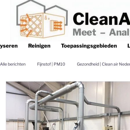
lyseren
Reinigen
Toepassingsgebieden
Alle berichten
Fijnstof | PM10
Gezondheid | Clean air Nede
Logistiek | Clean air Nederland
Luchtfilteren | Clean air N
Magazijn | Clean air Nederland
Distributie | Clean air Nede