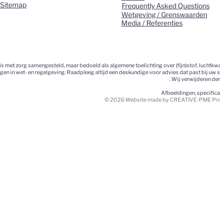
Sitemap
Frequently Asked Questions
Wetgeving / Grenswaarden
Media / Referenties
 met zorg samengesteld, maar bedoeld als algemene toelichting over (fijn)stof, luchtkwa
ngen in wet- en regelgeving. Raadpleeg altijd een deskundige voor advies dat past bij uw 
. Wij verwijderen de
Afbeeldingen, specific
© 2026 Website made by CREATIVE-PME Prom