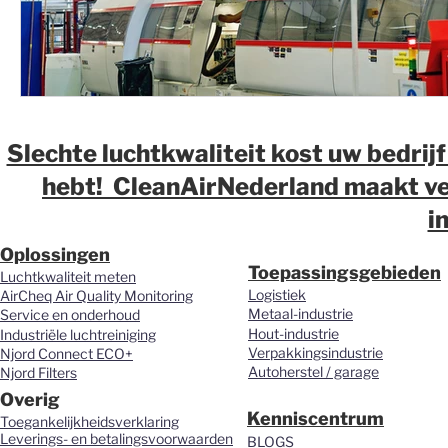
Slechte luchtkwaliteit kost uw bedrijf
hebt! CleanAirNederland maakt ver
i
Oplossingen
Toepassingsgebieden
Luchtkwaliteit meten
Logistiek
AirCheq Air Quality Monitoring
Metaal-industrie
Service en onderhoud
Hout-industrie
Industriële luchtreiniging
Verpakkingsindustrie
Njord Connect ECO+
Autoherstel / garage
Njord Filters
Overig
Kenniscentrum
Toegankelijkheidsverklaring
Leverings- en betalingsvoorwaarden
BLOGS