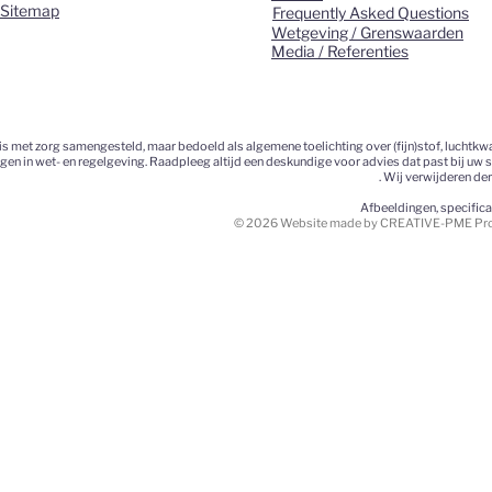
Sitemap
Frequently Asked Questions
Wetgeving / Grenswaarden
Media / Referenties
 met zorg samengesteld, maar bedoeld als algemene toelichting over (fijn)stof, luchtkwa
ngen in wet- en regelgeving. Raadpleeg altijd een deskundige voor advies dat past bij uw 
. Wij verwijderen de
Afbeeldingen, specific
© 2026 Website made by CREATIVE-PME Prom