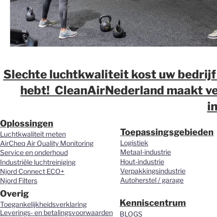
Slechte luchtkwaliteit kost uw bedrijf
hebt! CleanAirNederland maakt ver
i
Oplossingen
Toepassingsgebieden
Luchtkwaliteit meten
Logistiek
AirCheq Air Quality Monitoring
Metaal-industrie
Service en onderhoud
Hout-industrie
Industriële luchtreiniging
Verpakkingsindustrie
Njord Connect ECO+
Autoherstel / garage
Njord Filters
Overig
Kenniscentrum
Toegankelijkheidsverklaring
Leverings- en betalingsvoorwaarden
BLOGS