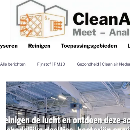
lyseren
Reinigen
Toepassingsgebieden
Alle berichten
Fijnstof | PM10
Gezondheid | Clean air Nede
Logistiek | Clean air Nederland
Luchtfilteren | Clean air N
Magazijn | Clean air Nederland
Distributie | Clean air Nede