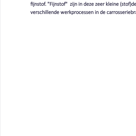
Vieze producten | Clean air
Stofbindende zeep
fijnstof. "Fijnstof"  zijn in deze zeer kleine (stof
verschillende werkprocessen in de carrosseriebra
Metaalbewerking | Clean air
lasrook | Clean Air Ne
Schimmels | Clean Air Nederland
Bacteriën | Clean
Afval | Clean Air Nederland
Beschermen | Clean ai
Cleaning | Clean Air Nederland
Wasserij | Clean Ai
Corona | Clean Air Nederland
Kosten | Clean Air N