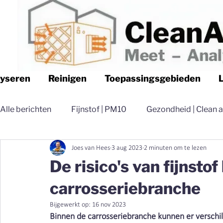
lyseren
Reinigen
Toepassingsgebieden
Alle berichten
Fijnstof | PM10
Gezondheid | Clean a
Joes van Hees
3 aug 2023
2 minuten om te lezen
Logistiek | Clean air Nederland
Luchtfilteren | Cle
De risico's van fijnsto
carrosseriebranche
Magazijn | Clean air Nederland
Distributie | Clean 
Bijgewerkt op:
16 nov 2023
Binnen de carrosseriebranche kunnen er verschil