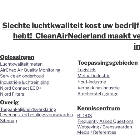
Fijnstof op de werkvloer:
Fijnstof in 
waarom meten vaak de
waarom wij
eerste stap moet zijn
over luchtk
magazijne
Slechte luchtkwaliteit kost uw bedrijf
distributi
hebt! CleanAirNederland maakt ver
vernieuwd.
i
Oplossingen
Toepassingsgebieden
Luchtkwaliteit meten
Logistiek
AirCheq Air Quality Monitoring
Metaal-industrie
Service en onderhoud
Hout-industrie
Industriële luchtreiniging
Verpakkingsindustrie
Njord Connect ECO+
Autoherstel / garage
Njord Filters
Overig
Kenniscentrum
Toegankelijkheidsverklaring
Leverings- en betalingsvoorwaarden
BLOGS
Sitemap
Frequently Asked Questions
Wetgeving / Grenswaarden
Media / Referenties