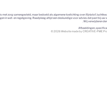
 met zorg samengesteld, maar bedoeld als algemene toelichting over (fijn)stof, luchtkwa
ngen in wet- en regelgeving. Raadpleeg altijd een deskundige voor advies dat past bij uw 
. Wij verwijderen de
Afbeeldingen, specific
© 2026 Website made by CREATIVE-PME Prom