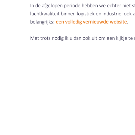
Vieze producten | Clean air
Stofbindende zeep
In de afgelopen periode hebben we echter niet sti
luchtkwaliteit binnen logistiek en industrie, oo
belangrijks: 
een volledig vernieuwde website
.
Metaalbewerking | Clean air
lasrook | Clean Air Ne
Met trots nodig ik u dan ook uit om een kijkje t
Schimmels | Clean Air Nederland
Bacteriën | Clean
Afval | Clean Air Nederland
Beschermen | Clean ai
Cleaning | Clean Air Nederland
Wasserij | Clean Ai
Corona | Clean Air Nederland
Kosten | Clean Air N