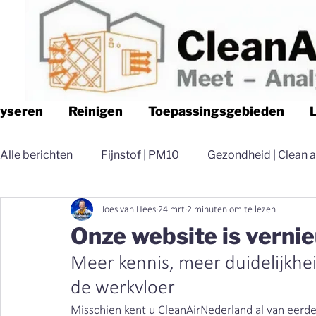
lyseren
Reinigen
Toepassingsgebieden
Alle berichten
Fijnstof | PM10
Gezondheid | Clean a
Joes van Hees
24 mrt
2 minuten om te lezen
Logistiek | Clean air Nederland
Luchtfilteren | Cle
Onze website is verni
Meer kennis, meer duidelijkhe
Magazijn | Clean air Nederland
Distributie | Clean 
de werkvloer
Misschien kent u CleanAirNederland al van eerde