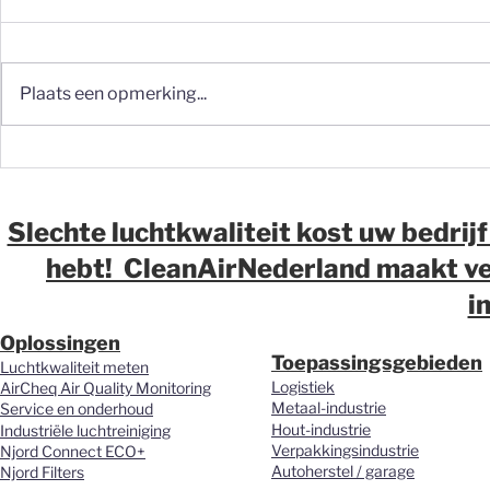
Plaats een opmerking...
Fijnstof op de werkvloer:
Fijnstof in 
waarom meten vaak de
waarom wij
eerste stap moet zijn
over luchtk
magazijne
Slechte luchtkwaliteit kost uw bedrijf
distributi
hebt! CleanAirNederland maakt ver
vernieuwd.
i
Oplossingen
Toepassingsgebieden
Luchtkwaliteit meten
Logistiek
AirCheq Air Quality Monitoring
Metaal-industrie
Service en onderhoud
Hout-industrie
Industriële luchtreiniging
Verpakkingsindustrie
Njord Connect ECO+
Autoherstel / garage
Njord Filters