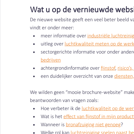
Wat u op de vernieuwde websi
De nieuwe website geeft een veel beter beeld va
vindt er onder meer:
meer informatie over 
industriële luchtreini
uitleg over 
luchtkwaliteit meten op de werk
sectorgerichte informatie voor onder ander
bedrijven
achtergrondinformatie over 
fijnstof
, 
risico’s
een duidelijker overzicht van onze 
diensten
We wilden geen “mooie brochure-website” maken,
beantwoorden van vragen zoals:
Hoe verbeter ik de 
luchtkwaliteit op de wer
Wat is het 
effect van fijnstof in mijn produc
Wanneer is 
bronafzuiging niet genoeg
?
Welke rol kan 
luchtreiniging spelen naast be