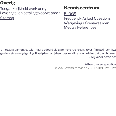
Overig
Kenniscentrum
Toegankelijkheidsverklaring
Leverings- en betalingsvoorwaarden
BLOGS
Sitemap
Frequently Asked Questions
Wetgeving / Grenswaarden
Media / Referenties
 met zorg samengesteld, maar bedoeld als algemene toelichting over (fijn)stof, luchtkwa
ngen in wet- en regelgeving. Raadpleeg altijd een deskundige voor advies dat past bij uw 
. Wij verwijderen de
Afbeeldingen, specific
© 2026 Website made by CREATIVE-PME Prom