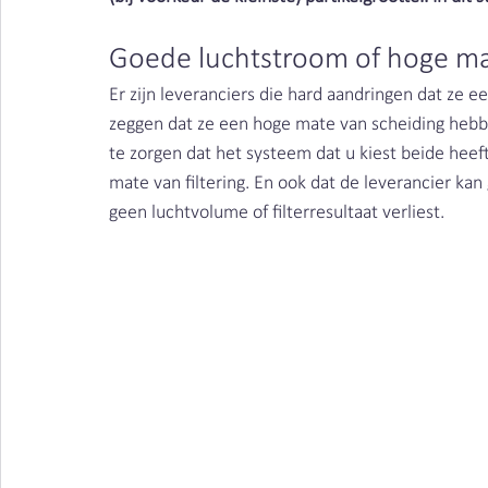
Vieze producten | Clean air
Stofbindende zeep
Goede luchtstroom of hoge mate
Er zijn leveranciers die hard aandringen dat ze 
Metaalbewerking | Clean air
lasrook | Clean Air Ne
zeggen dat ze een hoge mate van scheiding hebben
te zorgen dat het systeem dat u kiest beide hee
mate van filtering. En ook dat de leverancier kan
Schimmels | Clean Air Nederland
Bacteriën | Clean
geen luchtvolume of filterresultaat verliest. 
Afval | Clean Air Nederland
Beschermen | Clean ai
Cleaning | Clean Air Nederland
Wasserij | Clean Ai
Corona | Clean Air Nederland
Kosten | Clean Air N