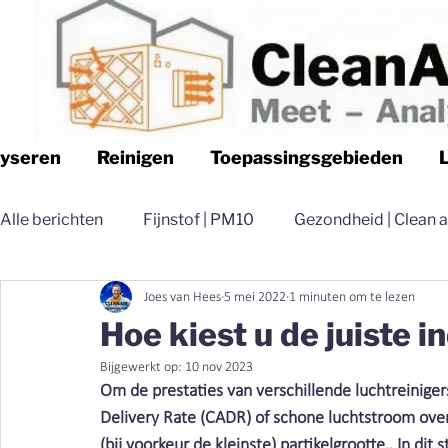
lyseren
Reinigen
Toepassingsgebieden
Alle berichten
Fijnstof | PM10
Gezondheid | Clean a
Joes van Hees
5 mei 2022
1 minuten om te lezen
Logistiek | Clean air Nederland
Luchtfilteren | Cle
Hoe kiest u de juiste i
Bijgewerkt op:
10 nov 2023
Magazijn | Clean air Nederland
Distributie | Clean 
Om de prestaties van verschillende luchtreinigers
Delivery Rate (CADR) of schone luchtstroom over t
(bij voorkeur de kleinste) partikelgrootte.. In dit