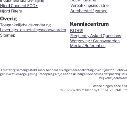
Industriële luchtreiniging
Verpakkingsindustrie
Njord Connect ECO+
Autoherstel / garage
Njord Filters
Overig
Kenniscentrum
Toegankelijkheidsverklaring
Leverings- en betalingsvoorwaarden
BLOGS
Sitemap
Frequently Asked Questions
Wetgeving / Grenswaarden
Media / Referenties
 met zorg samengesteld, maar bedoeld als algemene toelichting over (fijn)stof, luchtkwa
ngen in wet- en regelgeving. Raadpleeg altijd een deskundige voor advies dat past bij uw 
. Wij verwijderen de
Afbeeldingen, specific
© 2026 Website made by CREATIVE-PME Prom