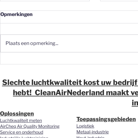
Opmerkingen
Plaats een opmerking...
Fijnstof op de werkvloer:
Fijnstof in 
waarom meten vaak de
waarom wij
eerste stap moet zijn
over luchtk
magazijne
Slechte luchtkwaliteit kost uw bedrijf
distributi
hebt! CleanAirNederland maakt ver
vernieuwd.
i
Oplossingen
Toepassingsgebieden
Luchtkwaliteit meten
Logistiek
AirCheq Air Quality Monitoring
Metaal-industrie
Service en onderhoud
Hout-industrie