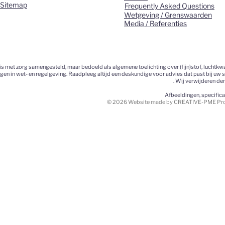
Sitemap
Frequently Asked Questions
Wetgeving / Grenswaarden
Media / Referenties
 met zorg samengesteld, maar bedoeld als algemene toelichting over (fijn)stof, luchtkwa
ngen in wet- en regelgeving. Raadpleeg altijd een deskundige voor advies dat past bij uw 
. Wij verwijderen de
Afbeeldingen, specific
© 2026 Website made by CREATIVE-PME Prom