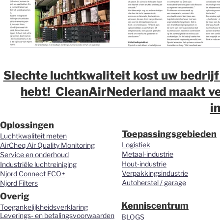
Slechte luchtkwaliteit kost uw bedrijf
hebt! CleanAirNederland maakt ver
i
Oplossingen
Toepassingsgebieden
Luchtkwaliteit meten
Logistiek
AirCheq Air Quality Monitoring
Metaal-industrie
Service en onderhoud
Hout-industrie
Industriële luchtreiniging
Verpakkingsindustrie
Njord Connect ECO+
Autoherstel / garage
Njord Filters
Overig
Kenniscentrum
Toegankelijkheidsverklaring
Leverings- en betalingsvoorwaarden
BLOGS