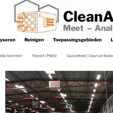
lyseren
Reinigen
Toepassingsgebieden
Alle berichten
Fijnstof | PM10
Gezondheid | Clean air Nede
Logistiek | Clean air Nederland
Luchtfilteren | Clean air N
Magazijn | Clean air Nederland
Distributie | Clean air Nede