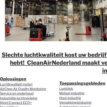
Vieze producten | Clean air
Stofbindende zeep
Indus
lasrook | Clean Air Nederland
Slijpstof | Clean Air Nederlan
Bacteriën | Clean Air Nederland
Personeel | Clean Air Ned
Slechte luchtkwaliteit kost uw bedrijf
Beschermen | Clean air Nederland
Geur | Clean Air Neder
hebt! CleanAirNederland maakt ver
i
Oplossingen
Wasserij | Clean Air Nederland
Covid19 | Clean Air Nederl
Toepassingsgebieden
Luchtkwaliteit meten
Logistiek
AirCheq Air Quality Monitoring
Metaal-industrie
Service en onderhoud
Hout-industrie
Industriële luchtreiniging
Kosten | Clean Air Nederland
Automatisering
Houtsto
Verpakkingsindustrie
Njord Connect ECO+
Autoherstel / garage