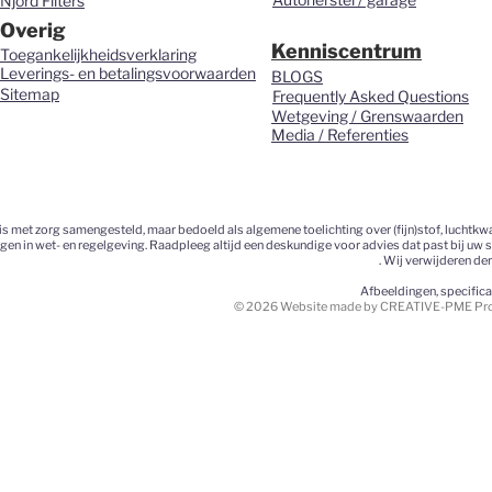
Njord Filters
Overig
Kenniscentrum
Toegankelijkheidsverklaring
Leverings- en betalingsvoorwaarden
BLOGS
Sitemap
Frequently Asked Questions
Wetgeving / Grenswaarden
Media / Referenties
 met zorg samengesteld, maar bedoeld als algemene toelichting over (fijn)stof, luchtkwa
ngen in wet- en regelgeving. Raadpleeg altijd een deskundige voor advies dat past bij uw 
. Wij verwijderen de
Afbeeldingen, specific
© 2026 Website made by CREATIVE-PME Prom