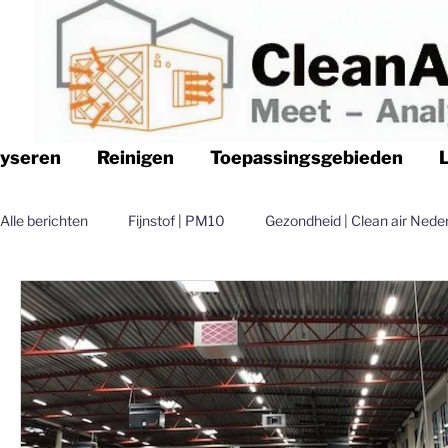
lyseren
Reinigen
Toepassingsgebieden
Alle berichten
Fijnstof | PM10
Gezondheid | Clean air Nede
Logistiek | Clean air Nederland
Luchtfilteren | Clean air N
Magazijn | Clean air Nederland
Distributie | Clean air Nede