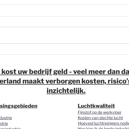
Fijnstof in logistiek:
Hou
waarom wij onze pagina
Slim
over luchtkwaliteit in
hout
magazijnen en
niet
 kost uw bedrijf geld - veel meer dan da
distributiecentra hebben
met 
rland maakt verborgen kosten, risico
vernieuwd.
inzichtelijk.
singsgebieden
Luchtkwaliteit
Fijnstof op de werkvloer
dustrie
Kosten van slechte lucht
Hoeveel luchtreinigers nodi
strie
Hoe kies ik de beste industri
gsindustrie