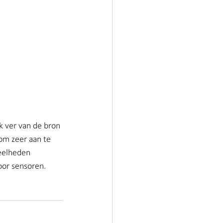
jk ver van de bron 
rom zeer aan te 
eelheden 
door sensoren.