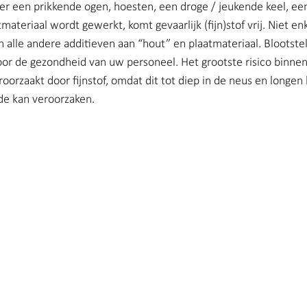
er een prikkende ogen, hoesten, een droge / jeukende keel, een
Stofbindende zeep
Industrie | Clean Air Nederland
ateriaal wordt gewerkt, komt gevaarlijk (fijn)stof vrij. Niet en
alle andere additieven aan “hout” en plaatmateriaal. Blootstel
oor de gezondheid van uw personeel. Het grootste risico binnen
lasrook | Clean Air Nederland
Slijpstof | Clean Air Ne
oorzaakt door fijnstof, omdat dit tot diep in de neus en longen
e kan veroorzaken. 
nd
Bacteriën | Clean Air Nederland
Personeel | Clea
Beschermen | Clean air Nederland
Geur | Clean Air Ne
Wasserij | Clean Air Nederland
Covid19 | Clean Air
Kosten | Clean Air Nederland
Automatisering