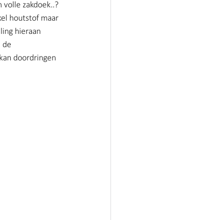
 volle zakdoek..? 
kel houtstof maar 
ling hieraan 
 de 
derland
 kan doordringen 
n Air Nederland
derland
 Nederland