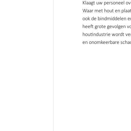
Klaagt uw personeel ov
Vieze producten | Clean air
Waar met hout en plaatm
ook de bindmiddelen en 
Metaalbewerking | Clean air
heeft grote gevolgen v
houtindustrie wordt ver
en onomkeerbare schad
Schimmels | Clean Air Nederla
Afval | Clean Air Nederland
Cleaning | Clean Air Nederland
Corona | Clean Air Nederland