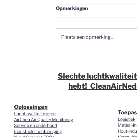
Opmerkingen
Plaats een opmerking...
Fijnstof op de werkvloer:
waarom meten vaak de
eerste stap moet zijn
Slechte luchtkwaliteit
hebt! CleanAirNede
Oplossingen
Toepas
Luchtkwaliteit meten
Logistiek
AirCheq Air Quality Monitoring
Metaal-in
Service en onderhoud
Hout-indu
Industriële luchtreiniging
Verpakkin