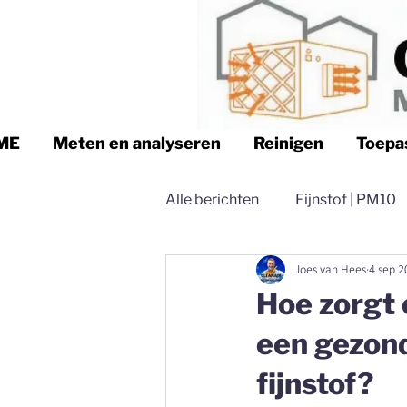
ME
Meten en analyseren
Reinigen
Toepa
Alle berichten
Fijnstof | PM10
Joes van Hees
4 sep 2
Logistiek | Clean air Nederland
Hoe zorgt 
een gezond
Magazijn | Clean air Nederland
fijnstof?