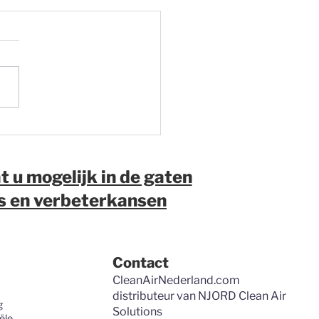
tstof aanpakken?
me bedrijven in de
industrie beginnen
 met aannames, maar
t u mogelijk in de gaten
inzicht.
’s en verbeterkansen
Contact
CleanAirNederland.com
distributeur van
NJORD Clean Air
g
Solutions
ële