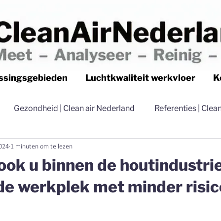
ssingsgebieden
Luchtkwaliteit werkvloer
K
Gezondheid | Clean air Nederland
Referenties | Clea
024
1 minuten om te lezen
Luchtfilteren | Clean air Nederland
Stofvrij | Clean
ook u binnen de houtindustri
e werkplek met minder risic
Distributie | Clean air Nederland
Stoffilterapparatuu