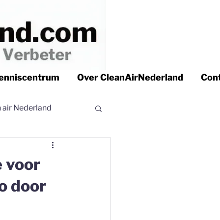
enniscentrum
Over CleanAirNederland
Con
n air Nederland
 air Nederland
e voor
o door
r | Clean air