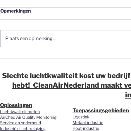
Opmerkingen
Plaats een opmerking...
Fijnstof op de werkvloer:
Fijnstof in 
waarom meten vaak de
waarom wij
eerste stap moet zijn
over luchtk
magazijne
Slechte luchtkwaliteit kost uw bedrijf
distributi
hebt! CleanAirNederland maakt ver
vernieuwd.
i
Oplossingen
Toepassingsgebieden
Luchtkwaliteit meten
Logistiek
AirCheq Air Quality Monitoring
Metaal-industrie
Service en onderhoud
Hout-industrie
Industriële luchtreiniging