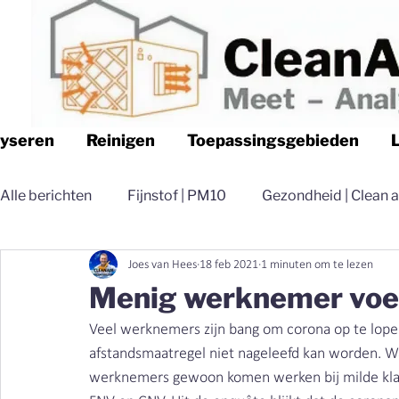
lyseren
Reinigen
Toepassingsgebieden
Alle berichten
Fijnstof | PM10
Gezondheid | Clean a
Joes van Hees
18 feb 2021
1 minuten om te lezen
Logistiek | Clean air Nederland
Luchtfilteren | Cle
Menig werknemer voelt
Veel werknemers zijn bang om corona op te lop
Magazijn | Clean air Nederland
Distributie | Clean 
afstandsmaatregel niet nageleefd kan worden. Wa
werknemers gewoon komen werken bij milde klach