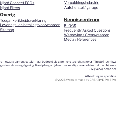
Verpakkingsindustrie
Njord Connect ECO+
Autoherstel / garage
Njord Filters
Overig
Kenniscentrum
Toegankelijkheidsverklaring
Leverings- en betalingsvoorwaarden
BLOGS
Sitemap
Frequently Asked Questions
Wetgeving / Grenswaarden
Media / Referenties
 met zorg samengesteld, maar bedoeld als algemene toelichting over (fijn)stof, luchtkwa
ngen in wet- en regelgeving. Raadpleeg altijd een deskundige voor advies dat past bij uw 
. Wij verwijderen de
Afbeeldingen, specific
© 2026 Website made by CREATIVE-PME Prom