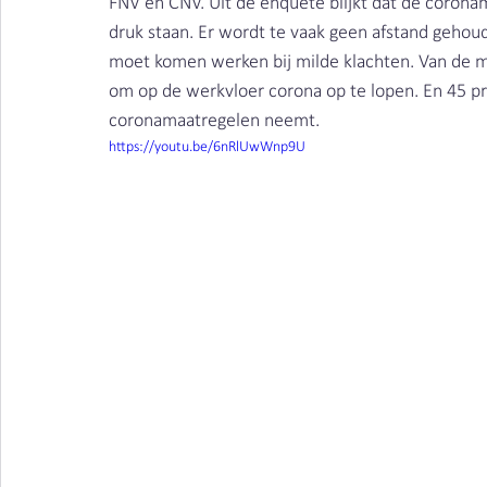
FNV en CNV. Uit de enquête blijkt dat de corona
Vieze producten | Clean air
Stofbindende zeep
druk staan. Er wordt te vaak geen afstand gehou
moet komen werken bij milde klachten. Van de m
om op de werkvloer corona op te lopen. En 45 p
Metaalbewerking | Clean air
lasrook | Clean Air Ne
coronamaatregelen neemt.
https://youtu.be/6nRlUwWnp9U
Schimmels | Clean Air Nederland
Bacteriën | Clean
Afval | Clean Air Nederland
Beschermen | Clean ai
Cleaning | Clean Air Nederland
Wasserij | Clean Ai
Corona | Clean Air Nederland
Kosten | Clean Air N