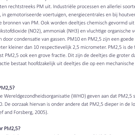
ten rechtstreeks PM uit. Industriële processen en allerlei soort
 in gemotoriseerde voertuigen, energiecentrales en bij houtver
e bronnen van PM. Ook worden deeltjes chemisch gevormd uit 
tikstofdioxide (NO2), ammoniak (NH3) en vluchtige organische v
n door condensatie van gassen. PM10 en PM2,5 zijn een goede
er kleiner dan 10 respectievelijk 2,5 micrometer. PM2,5 is de fi
PM2,5 ook een grove fractie. Dit zijn de deeltjes die groter da
ctie bestaat hoofdzakelijk uit deeltjes die op een mechanische 
PM2,5?
e Wereldgezondheidsorganisatie (WHO) geven aan dat PM2,5 sch
 De oorzaak hiervan is onder andere dat PM2,5 dieper in de l
 and Forsberg, 2005). 
or PM2,5?