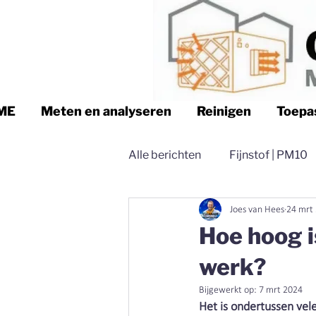
ME
Meten en analyseren
Reinigen
Toepa
Alle berichten
Fijnstof | PM10
Joes van Hees
24 mrt
Logistiek | Clean air Nederland
Hoe hoog is
werk?
Magazijn | Clean air Nederland
Bijgewerkt op:
7 mrt 2024
Het is ondertussen vele