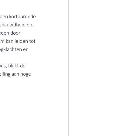
 een kortdurende 
benauwdheid en 
eden door 
rm kan leiden tot 
egklachten en 
 
, blijkt de 
lling aan hoge 