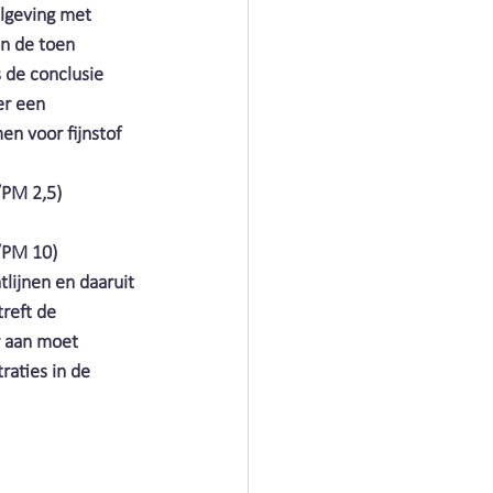
lgeving met 
n de toen 
s de conclusie 
derland
er een 
n voor fijnstof 
n Air Nederland
/PM 2,5)
r/PM 10)
derland
lijnen en daaruit 
reft de 
r aan moet 
 Nederland
aties in de 