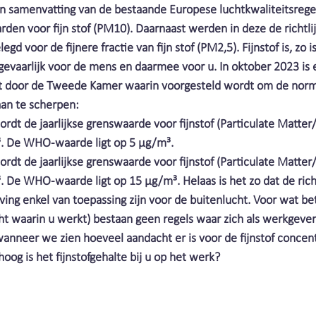
Stofbindende zeep
Industrie | Clean Air Nederland
en samenvatting van de bestaande Europese luchtkwaliteitsrege
den voor fijn stof (PM10). Daarnaast werden in deze de richtlij
d voor de fijnere fractie van fijn stof (PM2,5). Fijnstof is, zo i
lasrook | Clean Air Nederland
Slijpstof | Clean Air Ne
gevaarlijk voor de mens en daarmee voor u. In oktober 2023 is 
t door de Tweede Kamer waarin voorgesteld wordt om de norme
aan te scherpen:
nd
Bacteriën | Clean Air Nederland
Personeel | Clea
rdt de jaarlijkse grenswaarde voor fijnstof (Particulate Matter
³. De WHO-waarde ligt op 5 μg/m³.
rdt de jaarlijkse grenswaarde voor fijnstof (Particulate Matte
Beschermen | Clean air Nederland
Geur | Clean Air Ne
 De WHO-waarde ligt op 15 μg/m³. Helaas is het zo dat de richt
ing enkel van toepassing zijn voor de buitenlucht. Voor wat bet
cht waarin u werkt) bestaan geen regels waar zich als werkgeve
Wasserij | Clean Air Nederland
Covid19 | Clean Air
nneer we zien hoeveel aandacht er is voor de fijnstof concentr
oog is het fijnstofgehalte bij u op het werk? 
Kosten | Clean Air Nederland
Automatisering