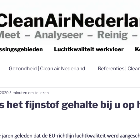
ssingsgebieden
Luchtkwaliteit werkvloer
K
Gezondheid | Clean air Nederland
Referenties | Clea
 2020
3 minuten om te lezen
Luchtfilteren | Clean air Nederland
Stofvrij | Clean
 het fijnstof gehalte bij u op 
Distributie | Clean air Nederland
Stoffilterapparatuu
 jaren geleden dat de EU-richtlijn luchtkwaliteit werd aangesc