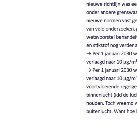
Vieze producten | Clean air
nieuwe richtlijn was e
onder andere grenswaar
nieuwe normen vast geleg
Metaalbewerking | Clean air
van vele onderzoeken, 
wetsvoorstel behandel
en stikstof nog verder 
Schimmels | Clean Air Nederla
→ Per 1 januari 2030 wo
verlaagd naar 10 μg/m
→ Per 1 januari 2030 wo
Afval | Clean Air Nederland
verlaagd naar 10 μg/m³.
voortvloeiende regelgev
binnenlucht (idd de lu
Cleaning | Clean Air Nederland
houden. Toch vreemd wa
buitenlucht. Want hoe h
Corona | Clean Air Nederland