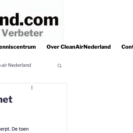
enniscentrum
Over CleanAirNederland
Con
n air Nederland
 air Nederland
het
r | Clean air
herpt. De toen 