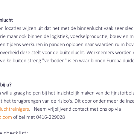
nlucht
 locaties wijzen uit dat het met de binnenlucht vaak zeer slecht
trie maar ook binnen de logistiek, voedselproductie, bouw en 
den tijdens werkuren in panden oplopen naar waarden ruim bov
overheid deze stelt voor de buitenlucht. Werknemers worden v
welke buiten streng "verboden" is en waar binnen Europa duidel
bij u? 
il u graag helpen bij het inzichtelijk maken van de fijnstofbel
 het terugbrengen van de risico's. Dit door onder meer de inze
 luchtreinigers
.   Neem vrijblijvend contact met ons op via 
nd.com
 of bel met 0416-229028
 checklist: