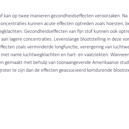
 stof kan op twee manieren gezondheidseffecten veroorzaken. Na
 concentraties kunnen acute effecten optreden zoals hoesten, 
egklachten. Gezondheidseffecten van fijn stof kunnen ook optr
g aan lagere concentraties. Levenslange blootstelling in deze vo
ffecten zoals verminderde longfunctie, verergering van luchtw
an met name luchtwegklachten en hart- en vaatziekten. Wanneer
en gemaakt met behulp van toonaangevende Amerikaanse studies
oter te zijn dan de effecten geassocieerd kortdurende blootste