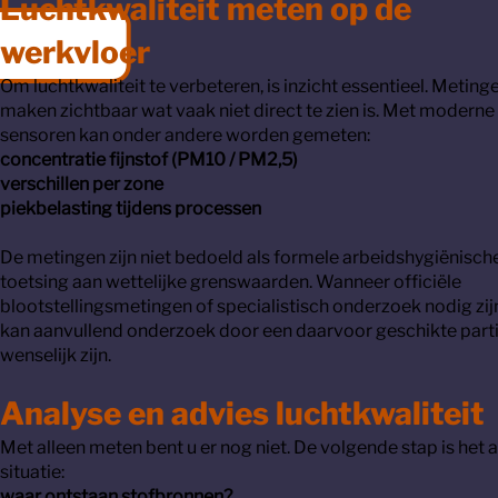
Luchtkwaliteit meten op de
werkvloer
Om luchtkwaliteit te verbeteren, is inzicht essentieel. Meting
maken zichtbaar wat vaak niet direct te zien is. Met moderne
sensoren kan onder andere worden gemeten:
concentratie fijnstof (PM10 / PM2,5)
verschillen per zone
piekbelasting tijdens processen
De metingen zijn niet bedoeld als formele arbeidshygiënisch
toetsing aan wettelijke grenswaarden. Wanneer officiële
blootstellingsmetingen of specialistisch onderzoek nodig zij
kan aanvullend onderzoek door een daarvoor geschikte parti
wenselijk zijn.
Analyse en advies luchtkwaliteit
Met alleen meten bent u er nog niet. De volgende stap is het 
situatie:
waar ontstaan stofbronnen?