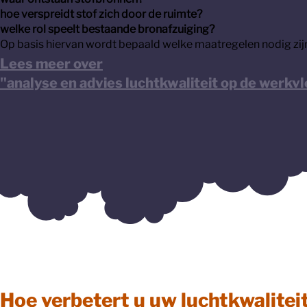
hoe verspreidt stof zich door de ruimte?
welke rol speelt bestaande bronafzuiging?
Op basis hiervan wordt bepaald welke maatregelen nodig zij
Lees meer over
"analyse en advies luchtkwaliteit op de werkv
Hoe verbetert u uw luchtkwalitei