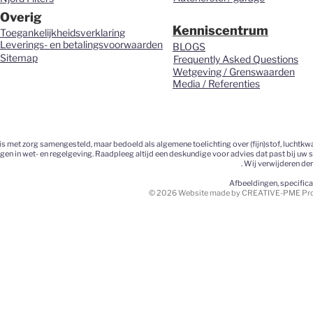
Overig
Kenniscentrum
Toegankelijkheidsverklaring
Leverings- en betalingsvoorwaarden
BLOGS
Sitemap
Frequently Asked Questions
Wetgeving / Grenswaarden
Media / Referenties
 met zorg samengesteld, maar bedoeld als algemene toelichting over (fijn)stof, luchtkwa
ngen in wet- en regelgeving. Raadpleeg altijd een deskundige voor advies dat past bij uw 
. Wij verwijderen de
Afbeeldingen, specific
© 2026 Website made by CREATIVE-PME Prom