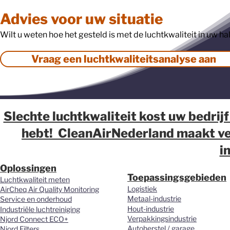
Advies voor uw situatie
Wilt u weten hoe het gesteld is met de luchtkwaliteit in uw ha
Vraag een luchtkwaliteitsanalyse aan
Slechte luchtkwaliteit kost uw bedrijf
hebt! CleanAirNederland maakt ver
i
Oplossingen
Toepassingsgebieden
Luchtkwaliteit meten
Logistiek
AirCheq Air Quality Monitoring
Metaal-industrie
Service en onderhoud
Hout-industrie
Industriële luchtreiniging
Verpakkingsindustrie
Njord Connect ECO+
Autoherstel / garage
Njord Filters