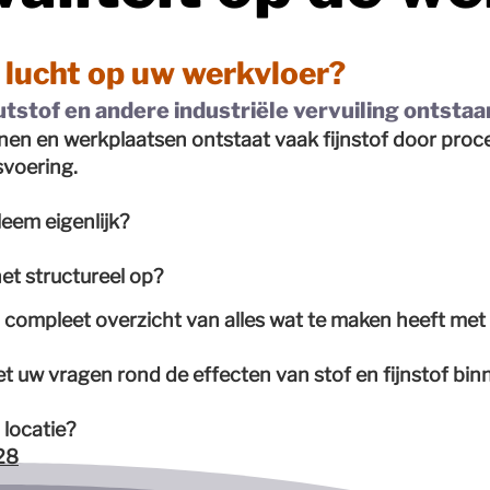
 lucht op uw werkvloer?
utstof en andere industriële vervuiling ontstaa
jnen en werkplaatsen ontstaat vaak fijnstof door proc
svoering.
leem eigenlijk?
het structureel op?
n compleet overzicht van alles wat te maken heeft met 
t uw vragen rond de effecten van stof en fijnstof binn
p locatie?
28