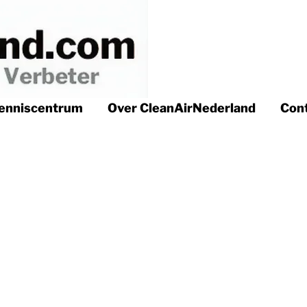
enniscentrum
Over CleanAirNederland
Con