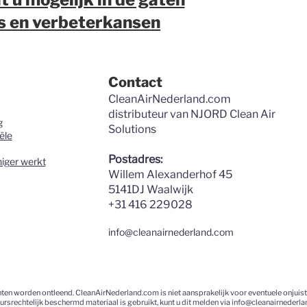
’s en verbeterkansen
Contact
CleanAirNederland.com
distributeur van
NJORD Clean Air
g
Solutions
ële
Postadres:
niger werkt
Willem Alexanderhof 45
5141DJ Waalwijk
+31 416 229028
info@cleanairnederland.com
hten worden ontleend. CleanAirNederland.com is niet aansprakelijk voor eventuele onjuis
ursrechtelijk beschermd materiaal is gebruikt, kunt u dit melden via
info@cleanairnederl