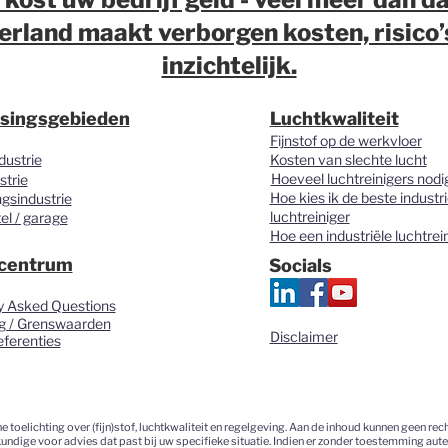
rland maakt verborgen kosten, risico
inzichtelijk.
singsgebieden
Luchtkwaliteit
Fijnstof op de werkvloer
dustrie
Kosten van slechte lucht
Hoeveel luchtreinigers nodi
strie
Hoe kies ik de beste industri
gsindustrie
luchtreiniger
el / garage
Hoe een industriële luchtrei
centrum
Socials
y Asked Questions
g / Grenswaarden
Disclaimer
eferenties
elichting over (fijn)stof, luchtkwaliteit en regelgeving. Aan de inhoud kunnen geen rec
kundige voor advies dat past bij uw specifieke situatie. Indien er zonder toestemming aute